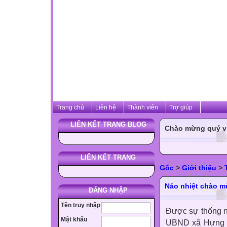
Trang chủ
Liên hệ
Thành viên
Trợ giúp
LIÊN KẾT TRANG BLOG
Chào mừng quý vị 
LIÊN KẾT TRANG
Gốc
>
Giới thiệu
>
Náo nhiệt chào 
ĐĂNG NHẬP
Tên truy nhập
Được sự thống n
Mật khẩu
UBND xã Hưng Đị