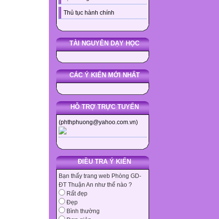
Thủ tục hành chính
TÀI NGUYÊN DẠY HỌC
CÁC Ý KIẾN MỚI NHẤT
HỖ TRỢ TRỰC TUYẾN
(phthphuong@yahoo.com.vn)
ĐIỀU TRA Ý KIẾN
Bạn thấy trang web Phòng GD-
ĐT Thuận An như thế nào ?
Rất đẹp
Đẹp
Bình thường