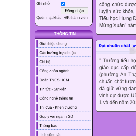
Ghi nhớ
công chức được 
luyện sức khỏe, 
Quên mật khẩu
ĐK thành viên
Tiểu học Hưng Đ
Mừng Xuân” năm 
THÔNG TIN
Giới thiệu chung
Đạt chuẩn chất l
Các trường trực thuộc
" Trường tiểu h
Chi bộ
giáo dục cấp độ
Công đoàn ngành
(phường An Thạ
Đoàn TNCS HCM
chuẩn chất lượn
đã giữ vững dan
Tin tức - Sự kiện
vinh dự được UB
Công nghệ thông tin
1 và đến năm 201
Thi đua - Khen thưởng
Góp ý với ngành GD
Thông báo
Lịch công tác