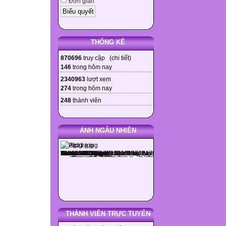
Đơn giản
THỐNG KÊ
870696
truy cập (
chi tiết
)
146
trong hôm nay
2340963
lượt xem
274
trong hôm nay
248
thành viên
ẢNH NGẪU NHIÊN
THÀNH VIÊN TRỰC TUYẾN