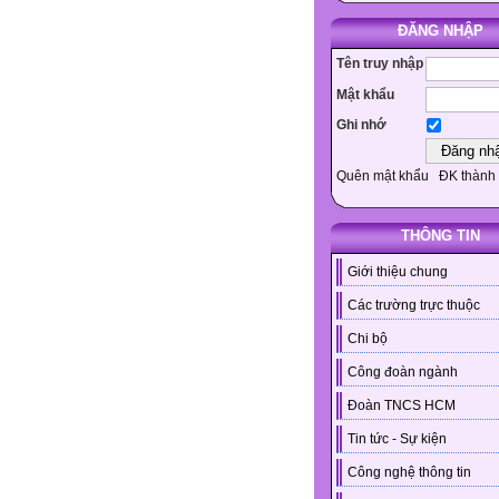
ĐĂNG NHẬP
Tên truy nhập
Mật khẩu
Ghi nhớ
Quên mật khẩu
ĐK thành 
THÔNG TIN
Giới thiệu chung
Các trường trực thuộc
Chi bộ
Công đoàn ngành
Đoàn TNCS HCM
Tin tức - Sự kiện
Công nghệ thông tin