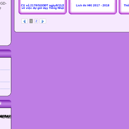
 GD-
CV số 2178/SGDĐT ngày8/11/2
Lich thi HKI 2017 - 2018
Thô
về việc dự giờ dạy Tiếng Nhật
?
1
2
N