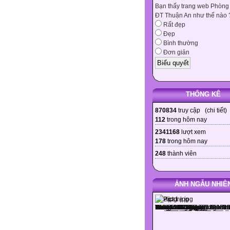
Bạn thấy trang web Phòng
ĐT Thuận An như thế nào 
Rất đẹp
Đẹp
Bình thường
Đơn giản
THỐNG KÊ
870834
truy cập (
chi tiết
)
112
trong hôm nay
2341168
lượt xem
178
trong hôm nay
248
thành viên
ẢNH NGẪU NHIÊ