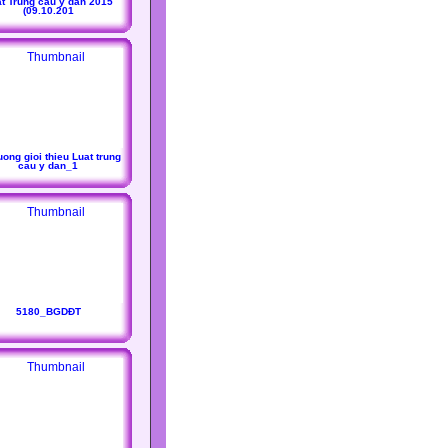
t Trung cau y dan 2015
(09.10.201
ong gioi thieu Luat trung
cau y dan_1
5180_BGDĐT