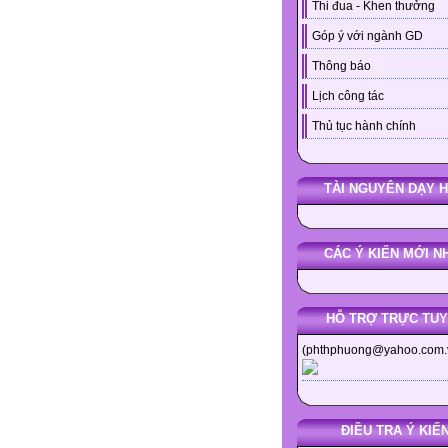
Thi đua - Khen thưởng
Góp ý với ngành GD
Thông báo
Lịch công tác
Thủ tục hành chính
TÀI NGUYÊN DẠY 
CÁC Ý KIẾN MỚI N
HỖ TRỢ TRỰC TU
(phthphuong@yahoo.com.
ĐIỀU TRA Ý KIẾ