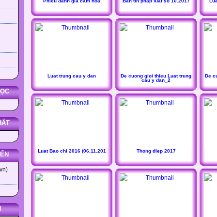
Phiếu đánh giá cắm hoa
Ban tin phap luat so 10.2017
Lua
Luat trung cau y dan
De cuong gioi thieu Luat trung
De cu
cau y dan_2
HỌC
HẤT
Luat Bao chi 2016 (06.11.201
Thong diep 2017
YẾN
vn)
N