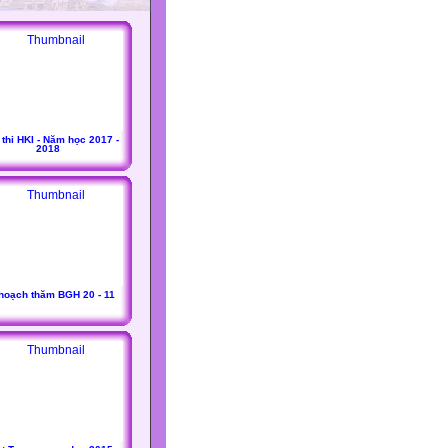
 thi HKI - Năm học 2017 -
2018
hoạch thăm BGH 20 - 11