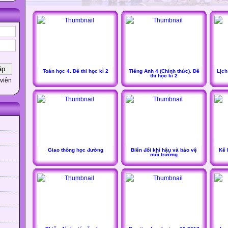
Toán học 4. Đề thi học kì 2
Tiếng Anh 4 (Chính thức). Đề
Lịch
thi học kì 2
viên
Giao thông học đường
Biến đổi khí hậu và bảo vệ
Kế 
môi trường