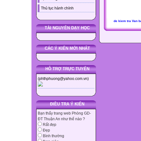
Thủ tục hành chính
de kiem tra Van b
TÀI NGUYÊN DẠY HỌC
CÁC Ý KIẾN MỚI NHẤT
HỖ TRỢ TRỰC TUYẾN
(phthphuong@yahoo.com.vn)
ĐIỀU TRA Ý KIẾN
Bạn thấy trang web Phòng GD-
ĐT Thuận An như thế nào ?
Rất đẹp
Đẹp
Bình thường