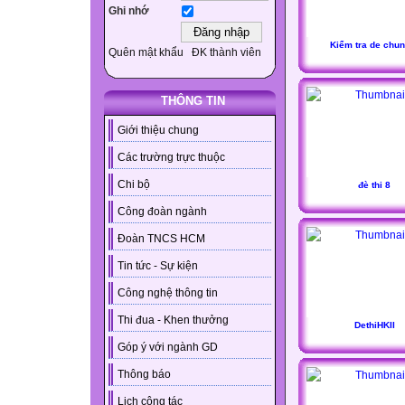
Ghi nhớ
Kiểm tra de chun
Quên mật khẩu
ĐK thành viên
THÔNG TIN
Giới thiệu chung
Các trường trực thuộc
Chi bộ
đè thi 8
Công đoàn ngành
Đoàn TNCS HCM
Tin tức - Sự kiện
Công nghệ thông tin
Thi đua - Khen thưởng
DethiHKII
Góp ý với ngành GD
Thông báo
Lịch công tác