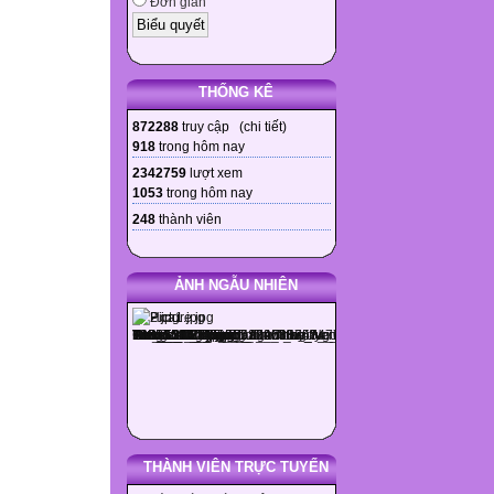
Đơn giản
THỐNG KÊ
872288
truy cập (
chi tiết
)
918
trong hôm nay
2342759
lượt xem
1053
trong hôm nay
248
thành viên
ẢNH NGẪU NHIÊN
THÀNH VIÊN TRỰC TUYẾN