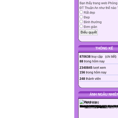
Bạn thấy trang web Phòng
ĐT Thuận An như thế nào 
Rất đẹp
Đẹp
Bình thường
Đơn giản
THỐNG KÊ
870638
truy cập (
chi tiết
)
88
trong hôm nay
2340845
lượt xem
156
trong hôm nay
248
thành viên
ẢNH NGẪU NHIÊ