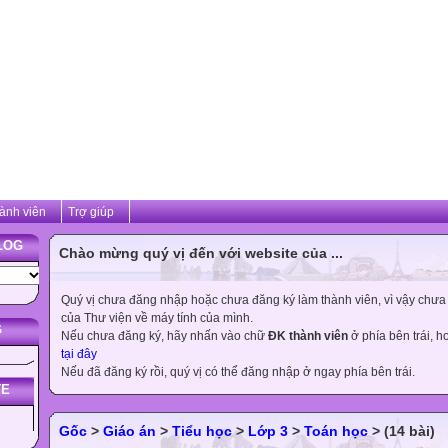
ành viên
Trợ giúp
LOG
Chào mừng quý vị đến với website của ...
Quý vị chưa đăng nhập hoặc chưa đăng ký làm thành viên, vì vậy chưa th
của Thư viện về máy tính của mình.
G
Nếu chưa đăng ký, hãy nhấn vào chữ
ĐK thành viên
ở phía bên trái, 
tại đây
Nếu đã đăng ký rồi, quý vị có thể đăng nhập ở ngay phía bên trái.
TE
Gốc
>
Giáo án
>
Tiểu học
>
Lớp 3
>
Toán học
> (14 bài)