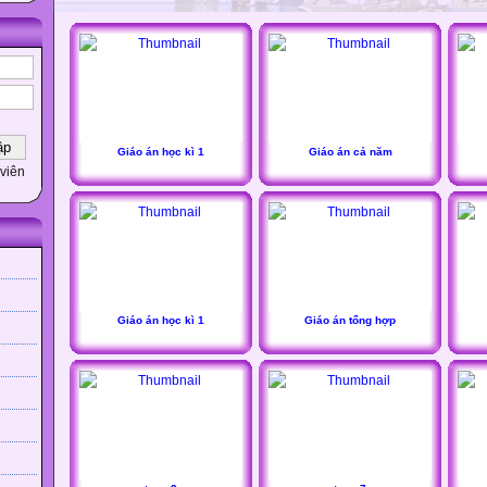
Giáo án học kì 1
Giáo án cả năm
viên
Giáo án học kì 1
Giáo án tổng hợp