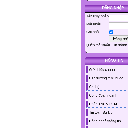
ĐĂNG NHẬP
Tên truy nhập
Mật khẩu
Ghi nhớ
Quên mật khẩu
ĐK thành 
THÔNG TIN
Giới thiệu chung
Các trường trực thuộc
Chi bộ
Công đoàn ngành
Đoàn TNCS HCM
Tin tức - Sự kiện
Công nghệ thông tin