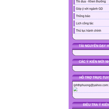
Thi đua - Khen thưởng
Góp ý với ngành GD
Thông báo
Lịch công tác
Thủ tục hành chính
TÀI NGUYÊN DẠY 
CÁC Ý KIẾN MỚI N
HỖ TRỢ TRỰC TU
(phthphuong@yahoo.com.
ĐIỀU TRA Ý KIẾ