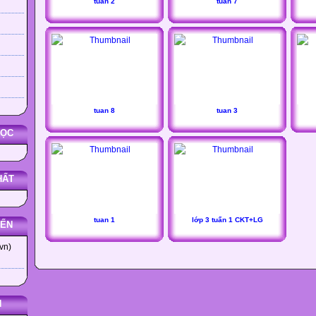
tuan 2
tuan 7
tuan 8
tuan 3
HỌC
HẤT
tuan 1
lớp 3 tuấn 1 CKT+LG
YẾN
vn)
N