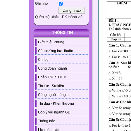
Ghi nhớ
Quên mật khẩu
ĐK thành viên
THÔNG TIN
Giới thiệu chung
Các trường trực thuộc
Chi bộ
Công đoàn ngành
Đoàn TNCS HCM
Tin tức - Sự kiện
Công nghệ thông tin
Thi đua - Khen thưởng
Góp ý với ngành GD
Thông báo
Lịch công tác