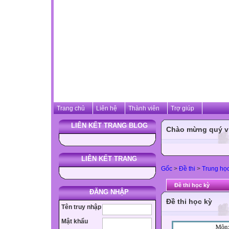
Trang chủ
Liên hệ
Thành viên
Trợ giúp
LIÊN KẾT TRANG BLOG
Chào mừng quý vị 
LIÊN KẾT TRANG
Gốc
>
Đề thi
>
Trung họ
Đề thi học kỳ
ĐĂNG NHẬP
Đề thi học kỳ
Tên truy nhập
Mật khẩu