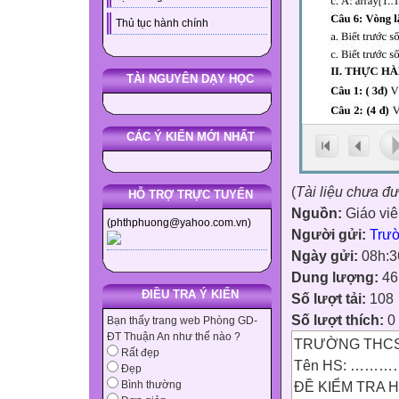
Thủ tục hành chính
TÀI NGUYÊN DẠY HỌC
CÁC Ý KIẾN MỚI NHẤT
(
Tài liệu chưa đ
HỖ TRỢ TRỰC TUYẾN
Nguồn:
Giáo vi
(phthphuong@yahoo.com.vn)
Người gửi:
Trư
Ngày gửi:
08h:3
Dung lượng:
46
ĐIỀU TRA Ý KIẾN
Số lượt tải:
108
Số lượt thích:
0
Bạn thấy trang web Phòng GD-
ĐT Thuận An như thế nào ?
TRƯỜNG THC
Rất đẹp
Tên HS: ……
Đẹp
ĐỀ KIỂM TRA HỌ
Bình thường