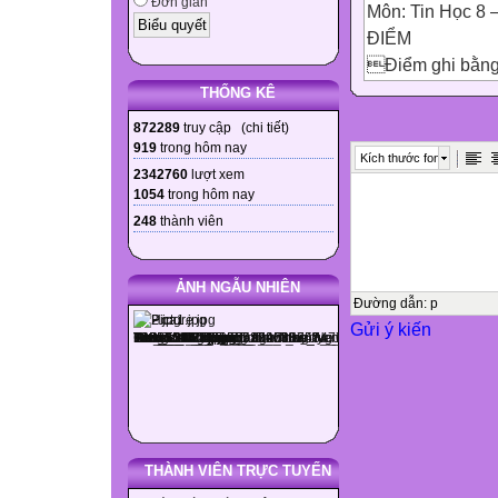
Đơn giản
Môn: Tin Học 8 – T
ĐIỂM
Điểm ghi bằn
.............................
THỐNG KÊ
Giám khảo ký, gh
872289
truy cập (
chi tiết
)
.............................
919
trong hôm nay
Kích thước font
Tên, chữ kí gi
2342760
lượt xem
1054
trong hôm nay
GT1:......................
248
thành viên
GT2:......................

ĐỀ 1:
ẢNH NGẪU NHIÊN
I. TRẮC NGHIỆM
Đường dẫn
:
p
Gửi ý kiến
Thí sinh chọn và 
Câu hỏi
1
2
3
4
THÀNH VIÊN TRỰC TUYẾN
5