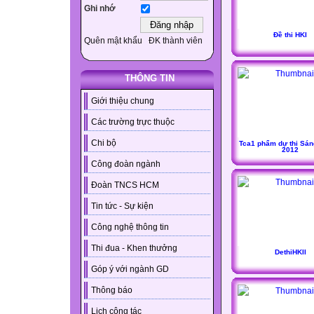
Ghi nhớ
Đề thi HKI
Quên mật khẩu
ĐK thành viên
THÔNG TIN
Giới thiệu chung
Các trường trực thuộc
Chi bộ
Tca1 phẩm dự thi Sáng
2012
Công đoàn ngành
Đoàn TNCS HCM
Tin tức - Sự kiện
Công nghệ thông tin
Thi đua - Khen thưởng
DethiHKII
Góp ý với ngành GD
Thông báo
Lịch công tác