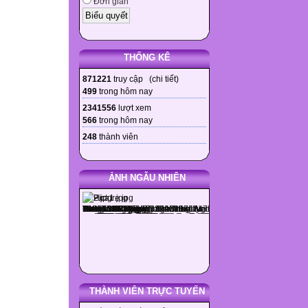
Đơn giản
THỐNG KÊ
871221
truy cập (
chi tiết
)
499
trong hôm nay
2341556
lượt xem
566
trong hôm nay
248
thành viên
ẢNH NGẪU NHIÊN
THÀNH VIÊN TRỰC TUYẾN