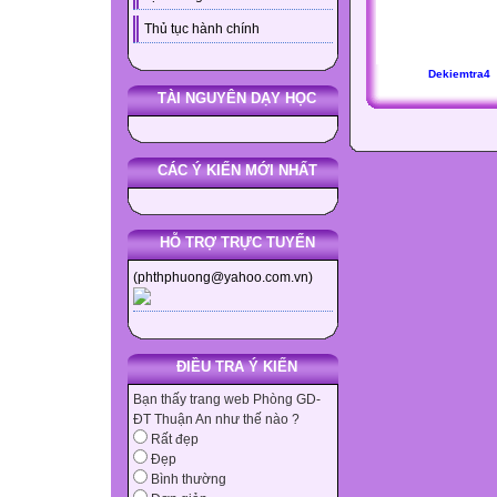
Thủ tục hành chính
Dekiemtra4
TÀI NGUYÊN DẠY HỌC
CÁC Ý KIẾN MỚI NHẤT
HỖ TRỢ TRỰC TUYẾN
(phthphuong@yahoo.com.vn)
ĐIỀU TRA Ý KIẾN
Bạn thấy trang web Phòng GD-
ĐT Thuận An như thế nào ?
Rất đẹp
Đẹp
Bình thường