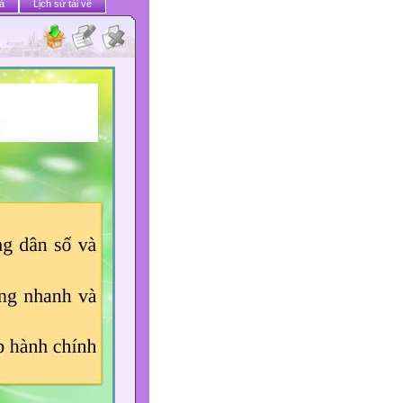
ả
Lịch sử tải về