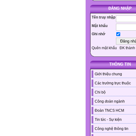
ĐĂNG NHẬP
Tên truy nhập
Mật khẩu
Ghi nhớ
Quên mật khẩu
ĐK thành 
THÔNG TIN
Giới thiệu chung
Các trường trực thuộc
Chi bộ
Công đoàn ngành
Đoàn TNCS HCM
Tin tức - Sự kiện
Công nghệ thông tin