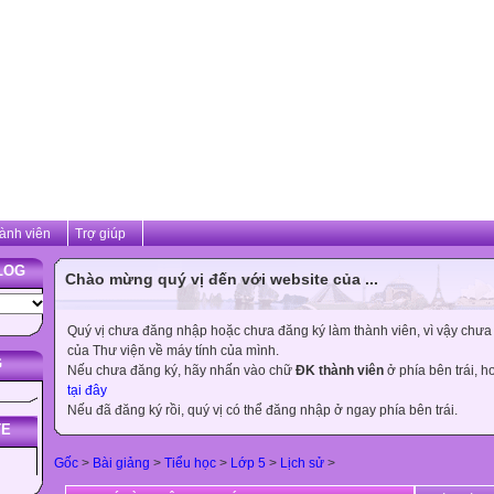
ành viên
Trợ giúp
LOG
Chào mừng quý vị đến với website của ...
Quý vị chưa đăng nhập hoặc chưa đăng ký làm thành viên, vì vậy chưa th
của Thư viện về máy tính của mình.
G
Nếu chưa đăng ký, hãy nhấn vào chữ
ĐK thành viên
ở phía bên trái, 
tại đây
Nếu đã đăng ký rồi, quý vị có thể đăng nhập ở ngay phía bên trái.
TE
Gốc
>
Bài giảng
>
Tiểu học
>
Lớp 5
>
Lịch sử
>