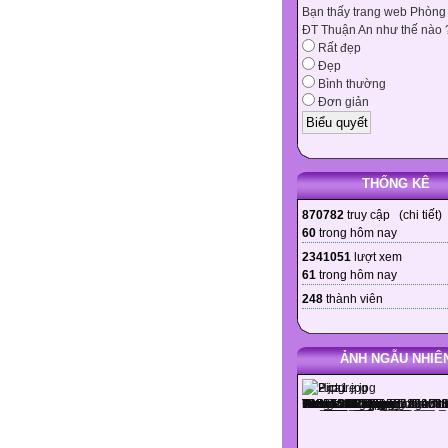
Bạn thấy trang web Phòng
ĐT Thuận An như thế nào 
Rất đẹp
Đẹp
Bình thường
Đơn giản
THỐNG KÊ
870782
truy cập (
chi tiết
)
60
trong hôm nay
2341051
lượt xem
61
trong hôm nay
248
thành viên
ẢNH NGẪU NHIÊ