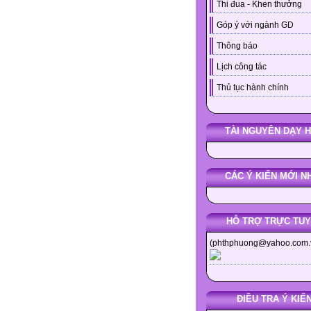
Thi đua - Khen thưởng
Góp ý với ngành GD
Thông báo
Lịch công tác
Thủ tục hành chính
TÀI NGUYÊN DẠY 
CÁC Ý KIẾN MỚI N
HỖ TRỢ TRỰC TU
(phthphuong@yahoo.com.
ĐIỀU TRA Ý KIẾ