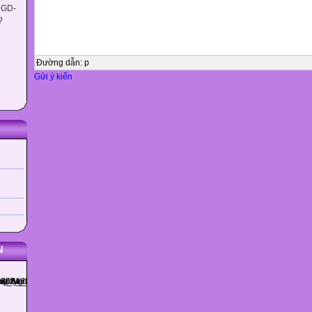
 GD-
Bài 5. Dân cư nước ta
?
A. HOẠT ĐỘNG CƠ BẢN
Hoạt động 1: Làm việc với bảng số liệu.
a) Quan sát bảng 1 trả lời câu hỏi trang 87.
Đường dẫn
:
p
b) Quan sát bảng 2 trả lời câu hỏi trang 87-88.
Gửi ý kiến
c) Đọc lời thoại trang 88.
TRÌNH BÀY BÁO CÁO !
Địa lí
Bài 5. Dân cư nước ta
A. HOẠT ĐỘNG CƠ BẢN
Nước ta có số dân
đứng vị trí thứ 3 trong
số các nước Đông
Nam Á.
N
Địa lí
Bài 5. Dân cư nước ta
Năm 2012, mật độ dân số của nước ta là 268 người/km 2..Như vậy,