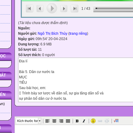
1
/
43
(
Tài liệu chưa được thẩm định
)
Nguồn:
Người gửi:
Ngô Thị Bích Thủy
(
trang riêng
)
Ngày gửi:
09h:54' 20-04-2024
Dung lượng:
6.9 MB
Số lượt tải:
11
Số lượt thích:
0 người
HỌC
Địa lí
Bài 5. Dân cư nước ta
HẤT
MỤC
TIÊU
Sau bài học, em:
 Trình bày sơ lược về dân số, sự gia tăng dân số và
YẾN
sự phân bố dân cư ở nước ta.
 Nêu được hậu quả của dân số đông, tăng nhanh và
vn)
sự phân bố dân cư chưa hợp lí.
 Ý thức được sự cần thiết trong việc chấp hành chính
sách dân số, kế hoạch hoá gia đình.
Kích thước font
N
Địa lí