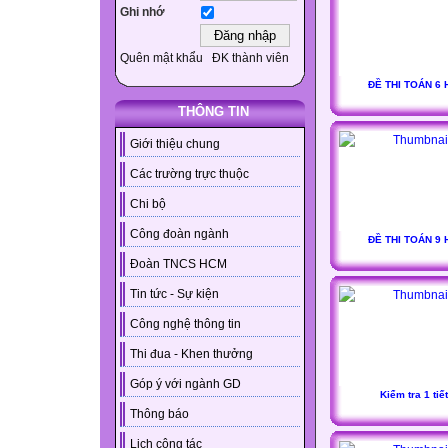
Ghi nhớ
Quên mật khẩu
ĐK thành viên
ĐỀ THI TOÁN 6 
THÔNG TIN
Giới thiệu chung
Các trường trực thuộc
Chi bộ
Công đoàn ngành
ĐỀ THI TOÁN 9 
Đoàn TNCS HCM
Tin tức - Sự kiện
Công nghệ thông tin
Thi đua - Khen thưởng
Góp ý với ngành GD
Kiểm tra 1 tiết
Thông báo
Lịch công tác